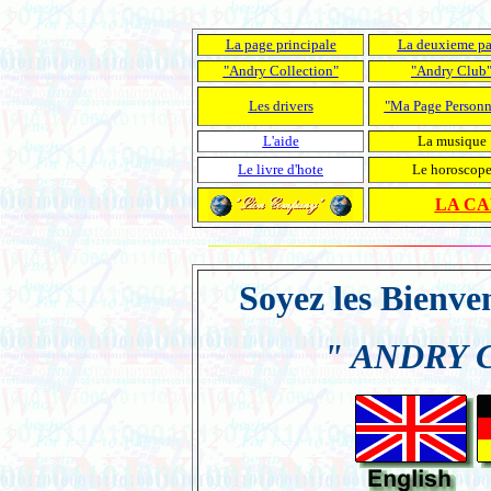
La page principale
La deuxieme p
"Andry Collection"
"Andry Club
Les drivers
"Ma Page Personn
L'aide
La musique
Le livre d'hote
Le horoscop
LA CA
Soyez les Bienv
" ANDRY 