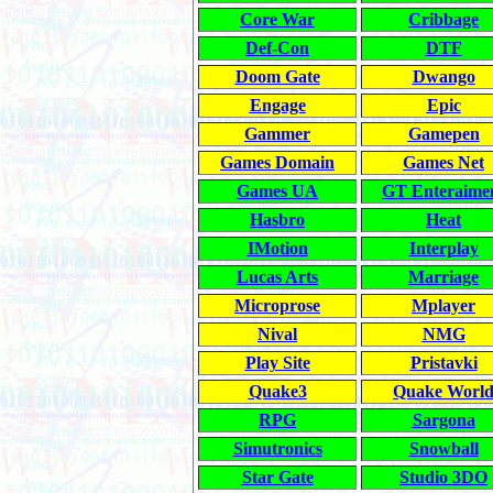
Core War
Cribbage
Def-Con
DTF
Doom Gate
Dwango
Engage
Epic
Gammer
Gamepen
Games Domain
Games Net
Games UA
GT Enteraime
Hasbro
Heat
IMotion
Interplay
Lucas Arts
Marriage
Microprose
Mplayer
Nival
NMG
Play Site
Pristavki
Quake3
Quake Worl
RPG
Sargona
Simutronics
Snowball
Star Gate
Studio 3DO