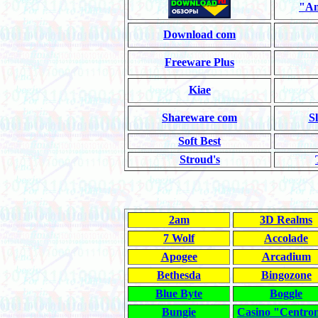
"An
Download com
Freeware Plus
Kiae
Shareware com
S
Soft Best
Stroud's
2am
3D Realms
7 Wolf
Accolade
Apogee
Arcadium
Bethesda
Bingozone
Blue Byte
Boggle
Bungie
Casino "Centro