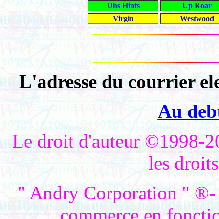
Uhs Hints
Up Roar
Virgin
Westwood
L'adresse du courrier el
Au debu
Le droit d'auteur ©1998-2
les droit
" Andry Corporation " ®- 
commerce en fonctio