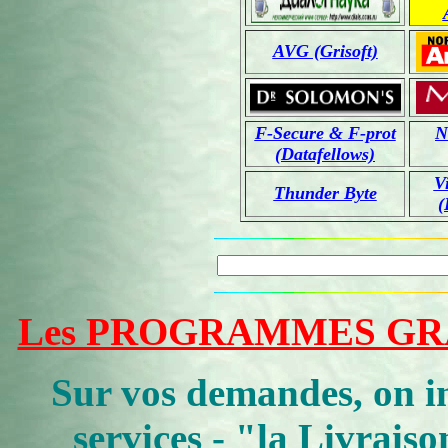
AVG (Grisoft)
F-Secure & F-prot
N
(Datafellows)
V
Thunder Byte
(
Les PROGRAMMES GRAT
Sur vos demandes, on in
services -
"la Livraiso