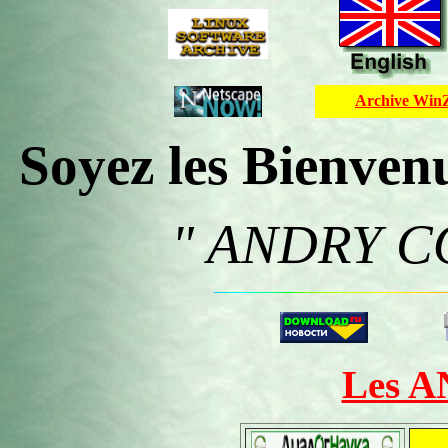
Archive Win
Soyez les Bienve
" ANDRY C
Les A