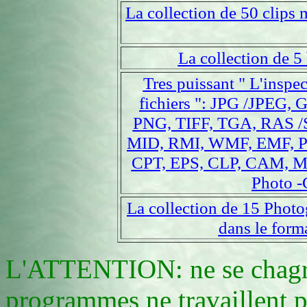
La collection de 50 clips
La collection de 5 
Tres puissant " L'inspec
fichiers ": JPG /JPEG,
PNG, TIFF, TGA, RAS /
MID, RMI, WMF, EMF, P
CPT, EPS, CLP, CAM, M
Photo -
La collection de 15 Phot
dans le form
L'ATTENTION: ne se chagri
programmes ne travaillent pa