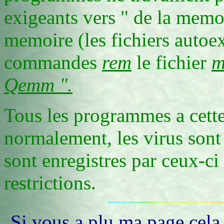
exigeants vers " de la memoi
memoire (les fichiers autoexe
commandes
rem
le fichier
m
Qemm ".
Tous les programmes a cette 
normalement, les virus sont
sont enregistres par ceux-ci
restrictions.
Si vous a plu ma page cela 