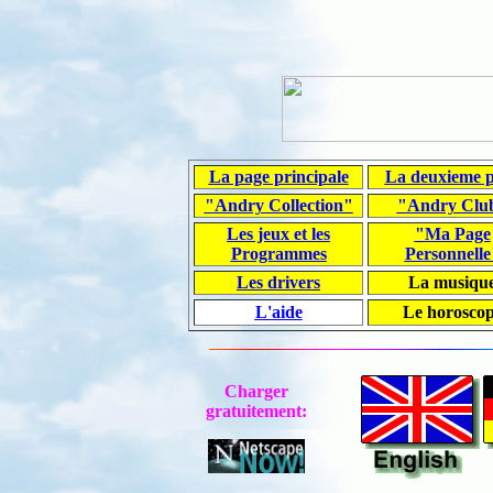
La page principale
La deuxieme 
"Andry Collection"
"Andry Clu
Les jeux et les
"Ma Page
Programmes
Personnelle
Les drivers
La musiqu
L'aide
Le horosco
Charger
gratuitement: