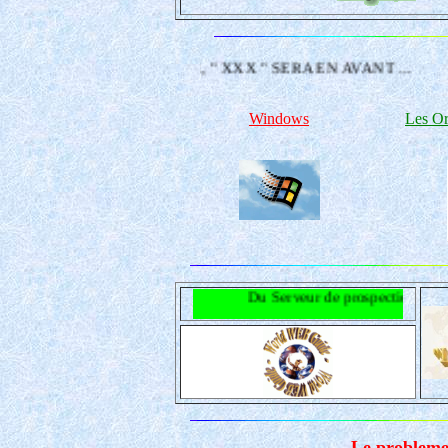
 A PARTIR, " XXX " SERA EN AVANT ...
Windows
Les Or
Du Serveur de prospection de la Russie et Ukrai
Le probleme