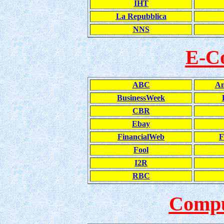
IHT
La Repubblica
NNS
Е-C
ABC
Am
BusinessWeek
CBR
Ebay
FinancialWeb
F
Fool
I2R
RBC
Compu