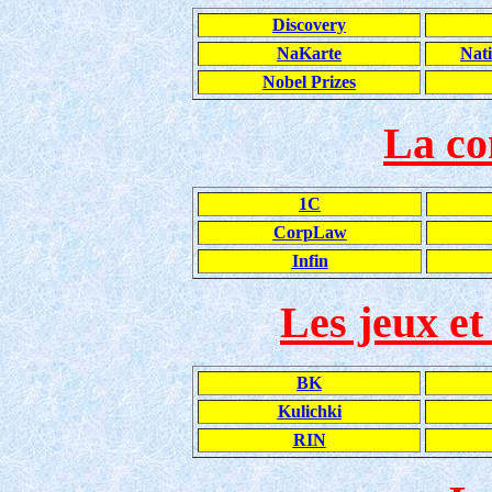
Discovery
NaKarte
Nat
Nobel Prizes
La co
1C
CorpLaw
Infin
Les jeux et
BK
Kulichki
RIN