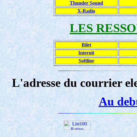
Thunder Sound
X-Radio
LES RESSO
Bilet
Internit
Softline
L'adresse du courrier el
Au debu