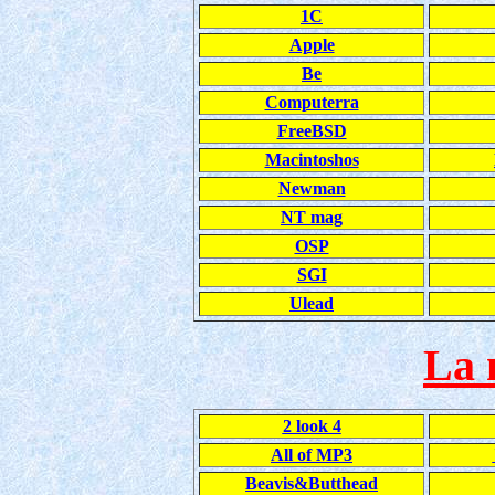
1C
Apple
Be
Computerra
FreeBSD
Macintoshos
Newman
NT mag
OSP
SGI
Ulead
La 
2 look 4
All of MP3
Beavis&Butthead