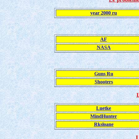
year 2000 ru
AF
NASA
Guns Ru
Shooters
L
Luetke
MindHunter
Rksloane
L