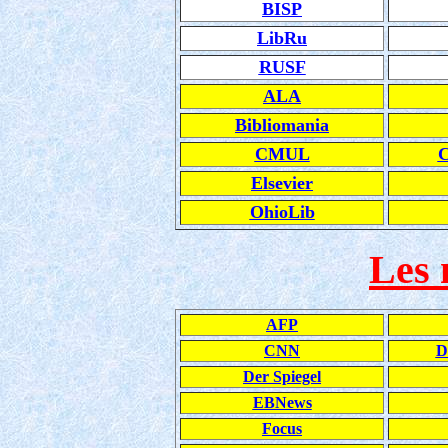
BISP
LibRu
RUSF
ALA
Bibliomania
CMUL
C
Elsevier
OhioLib
Les 
AFP
CNN
D
Der Spiegel
EBNews
Focus