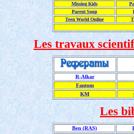
Missing Kids
Pa
Parent Soup
Teen World Online
T
Les travaux scientif
R-Alkar
Fantom
KM
Les bi
Ben (RAS)