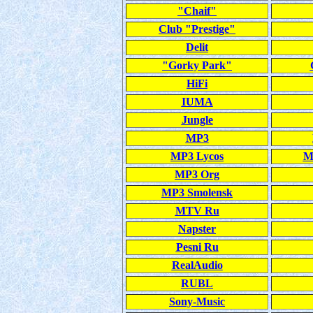
"Chaif"
Club "Prestige"
Delit
"Gorky Park"
HiFi
IUMA
Jungle
MP3
MP3 Lycos
M
MP3 Org
MP3 Smolensk
MTV Ru
Napster
Pesni Ru
RealAudio
RUBL
Sony-Music