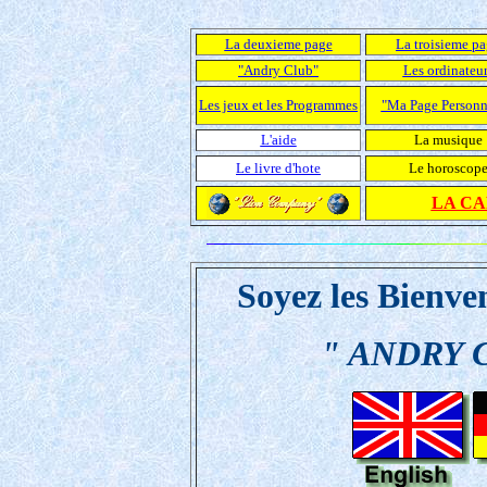
La deuxieme page
La troisieme p
"Andry Club"
Les ordinateur
Les jeux et les Programmes
"Ma Page Personn
L'aide
La musique
Le livre d'hote
Le horoscop
LA CA
Soyez les Bienv
" ANDRY 