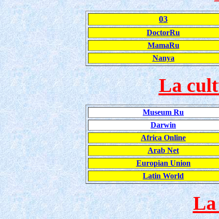
03
DoctorRu
MamaRu
Nanya
La cult
Museum Ru
Darwin
Africa Online
Arab Net
Europian Union
Latin World
La 