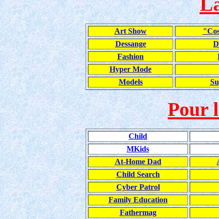
L
Art Show
"Cos
Dessange
D
Fashion
Hyper Mode
Models
Su
Pour l
Child
MKids
At-Home Dad
Child Search
Cyber Patrol
Family Education
Fathermag